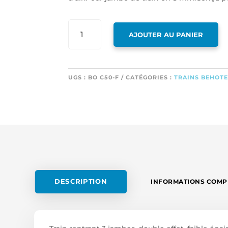
QUANTITÉ
AJOUTER AU PANIER
DE
TRAIN
RENTRANT
3
UGS :
BO C50-F
CATÉGORIES :
TRAINS BEHOT
JAMBES,
DOUBLE
EFFET,
FAIBLE
ÉPAISSEUR
(POUR
MONTAGE
DANS
VOILURE).SYSTÈME
DESCRIPTION
INFORMATIONS COMP
COMPLET
COMPRENANT
LES
3