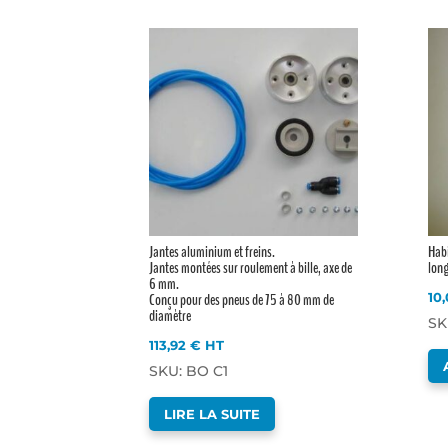
MODÈLE
DE
14
À
20
KG.SYSTÈME
COMPLET
:
595
GR.
Jantes aluminium et freins.
Habi
Jantes montées sur roulement à bille, axe de
lon
6 mm.
Conçu pour des pneus de 75 à 80 mm de
10
diamètre
SK
113,92
€
HT
SKU: BO C1
LIRE LA SUITE