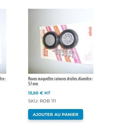
re :
Roues maquettes rainures droites.diamètre :
57 mm
13,50
€
HT
SKU: ROB 111
AJOUTER AU PANIER