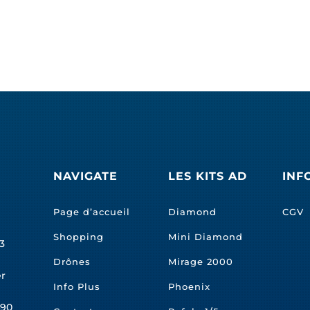
NAVIGATE
LES KITS AD
INF
Page d’accueil
Diamond
CGV
Shopping
Mini Diamond
3
Drônes
Mirage 2000
er
Info Plus
Phoenix
490