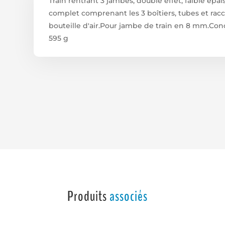
Train rentrant 3 jambes, double effet, faible ép
BOÎTIERS,
complet comprenant les 3 boîtiers, tubes et racc
TUBES
bouteille d'air.Pour jambe de train en 8 mm.Co
ET
595 g
RACCORDS
FESTO,
VALVE
DE
REMPLISSAGE,
DISTRIBUTEUR
ET
BOUTEILLE
D’AIR.POUR
JAMBE
DE
TRAIN
EN
Produits
associés
8
MM.CONÇU
POUR