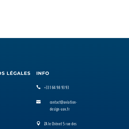
OS LÉGALES
INFO
+33 1 64 98 93 93

contact@aviation-

design-uav.fr
ZA le Chênet 5 rue des
