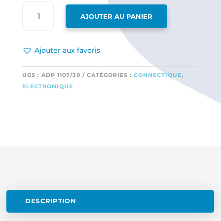
QUANTITÉ
AJOUTER AU PANIER
DE
PRISE
FEMELLE
Ajouter aux favoris
MULTIPLEX,
LONG.
30
UGS :
ADP 1107/30
CATÉGORIES :
CONNECTIQUE
,
CM,
ELECTRONIQUE
2.5
MM²,
ORIGINE
POWERBO
DESCRIPTION