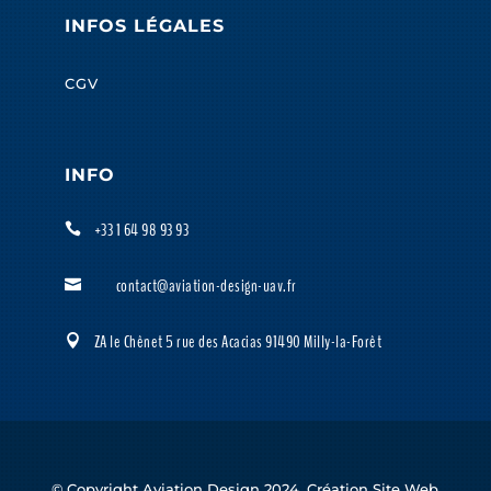
INFOS LÉGALES
CGV
INFO
+33 1 64 98 93 93

contact@aviation-design-uav.fr

ZA le Chênet 5 rue des Acacias 91490 Milly-la-Forêt

© Copyright Aviation Design 2024. Création Site Web