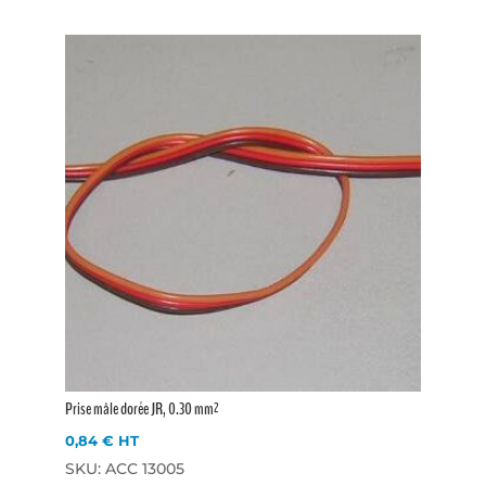
Prise mâle dorée JR, 0.30 mm²
0,84
€
HT
SKU: ACC 13005