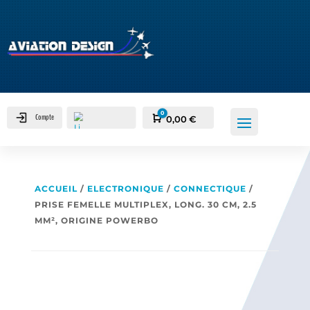
0
Compte
Panier
0,00
€
ACCUEIL
/
ELECTRONIQUE
/
CONNECTIQUE
/
PRISE FEMELLE MULTIPLEX, LONG. 30 CM, 2.5
MM², ORIGINE POWERBO