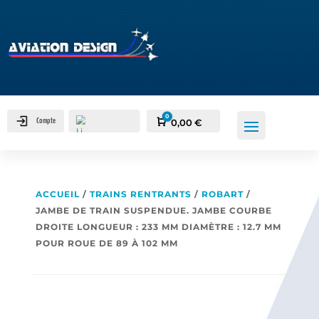
0
Compte
Panier
0,00
€
ACCUEIL
/
TRAINS RENTRANTS
/
ROBART
/
JAMBE DE TRAIN SUSPENDUE. JAMBE COURBE
DROITE LONGUEUR : 233 MM DIAMÈTRE : 12.7 MM
POUR ROUE DE 89 À 102 MM