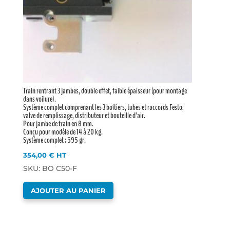
Train rentrant 3 jambes, double effet, faible épaisseur (pour montage
dans voilure).
Système complet comprenant les 3 boîtiers, tubes et raccords Festo,
valve de remplissage, distributeur et bouteille d’air.
Pour jambe de train en 8 mm.
Conçu pour modèle de 14 à 20 kg.
Système complet : 595 gr.
354,00
€
HT
SKU: BO C50-F
AJOUTER AU PANIER