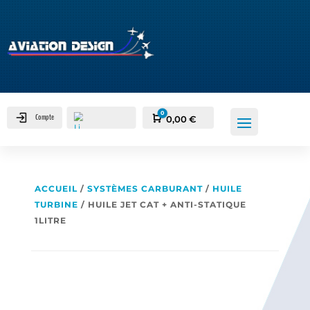
0
Compte
Panier
0,00
€
ACCUEIL
/
SYSTÈMES CARBURANT
/
HUILE
TURBINE
/ HUILE JET CAT + ANTI-STATIQUE
1LITRE