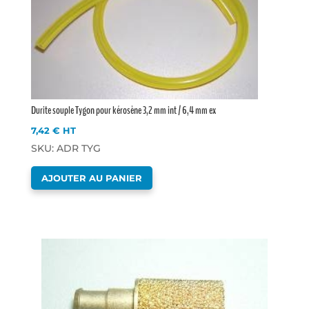
Durite souple Tygon pour kérosène 3,2 mm int / 6,4 mm ex
7,42
€
HT
SKU: ADR TYG
AJOUTER AU PANIER