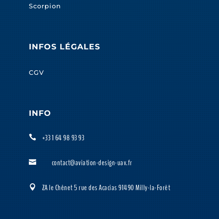
Scorpion
INFOS LÉGALES
CGV
INFO
+33 1 64 98 93 93

contact@aviation-design-uav.fr

ZA le Chênet 5 rue des Acacias 91490 Milly-la-Forêt
