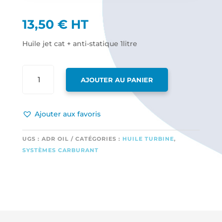
13,50
€
HT
Huile jet cat + anti-statique 1litre
QUANTITÉ
AJOUTER AU PANIER
DE
HUILE
JET
Ajouter aux favoris
CAT
+
ANTI-
UGS :
ADR OIL
CATÉGORIES :
HUILE TURBINE
,
STATIQUE
SYSTÈMES CARBURANT
1LITRE