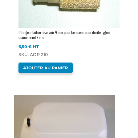
Plongeur laiton réservoir 9 mm pour kérosène pour durite tygon
diamètre int 3 mm
6,50
€
HT
SKU: ADR 210
AJOUTER AU PANIER