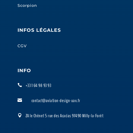
Scorpion
INFOS LÉGALES
CGV
INFO
+33 1 64 98 93 93

contact@aviation-design-uav.fr

ZA le Chênet 5 rue des Acacias 91490 Milly-la-Forêt
