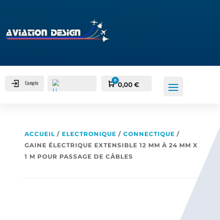
0
Compte
Panier
0,00
€
ACCUEIL
/
ELECTRONIQUE
/
CONNECTIQUE
/
GAINE ÉLECTRIQUE EXTENSIBLE 12 MM À 24 MM X
1 M POUR PASSAGE DE CÂBLES