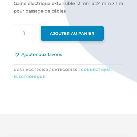
Gaine électrique extensible 12 mm à 24 mm x 1 m
pour passage de câbles
QUANTITÉ
AJOUTER AU PANIER
DE
GAINE
ÉLECTRIQUE
Ajouter aux favoris
EXTENSIBLE
12 MM
À
UGS :
ACC 170100
CATÉGORIES :
CONNECTIQUE
,
24 MM
ELECTRONIQUE
X
1
M
POUR
PASSAGE
DE
CÂBLES