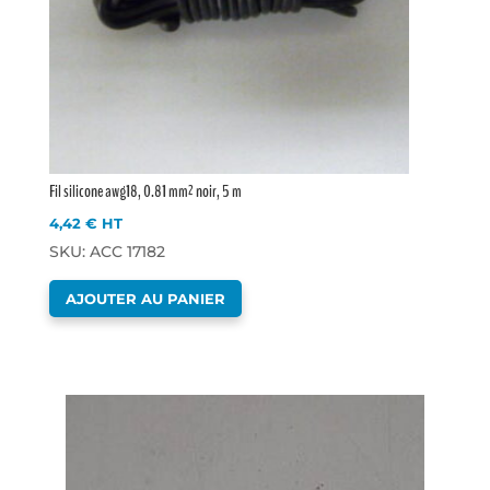
Fil silicone awg18, 0.81 mm² noir, 5 m
4,42
€
HT
SKU: ACC 17182
AJOUTER AU PANIER