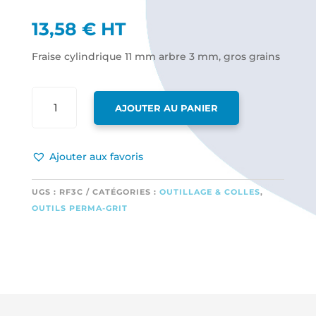
13,58
€
HT
Fraise cylindrique 11 mm arbre 3 mm, gros grains
QUANTITÉ
AJOUTER AU PANIER
DE
FRAISE
CYLINDRIQUE
Ajouter aux favoris
11 MM
ARBRE
3 MM,
UGS :
RF3C
CATÉGORIES :
OUTILLAGE & COLLES
,
GROS
OUTILS PERMA-GRIT
GRAINS