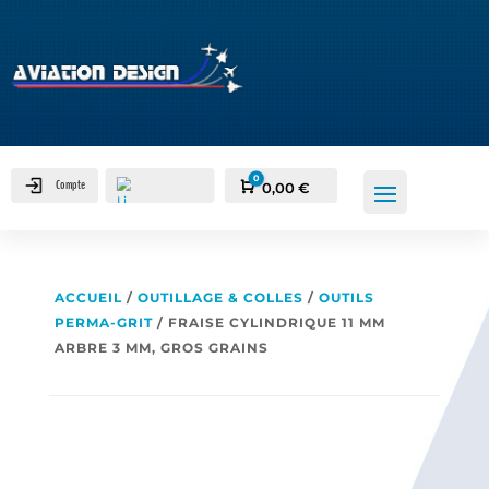
0
Compte
Panier
0,00
€
ACCUEIL
/
OUTILLAGE & COLLES
/
OUTILS
PERMA-GRIT
/ FRAISE CYLINDRIQUE 11 MM
ARBRE 3 MM, GROS GRAINS