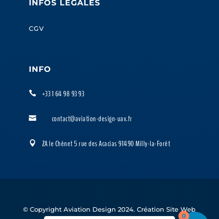
INFOS LÉGALES
CGV
INFO
+33 1 64 98 93 93

contact@aviation-design-uav.fr

ZA le Chênet 5 rue des Acacias 91490 Milly-la-Forêt

© Copyright Aviation Design 2024. Création Site Web
0