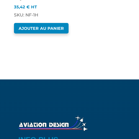
35,42
€
HT
SKU: NF-1H
AJOUTER AU PANIER