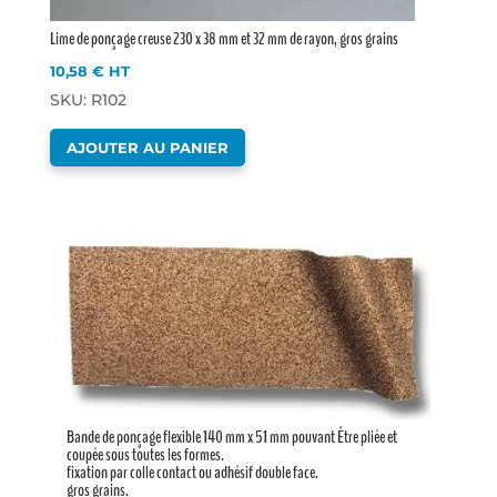
Lime de ponçage creuse 230 x 38 mm et 32 mm de rayon, gros grains
10,58
€
HT
SKU: R102
AJOUTER AU PANIER
Bande de ponçage flexible 140 mm x 51 mm pouvant Être pliée et
coupée sous toutes les formes.
fixation par colle contact ou adhésif double face.
gros grains.