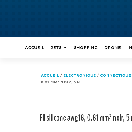
ACCUEIL
JETS
SHOPPING
DRONE
I
ACCUEIL
/
ELECTRONIQUE
/
CONNECTIQUE
0.81 MM² NOIR, 5 M
Fil silicone awg18, 0.81 mm² noir, 5