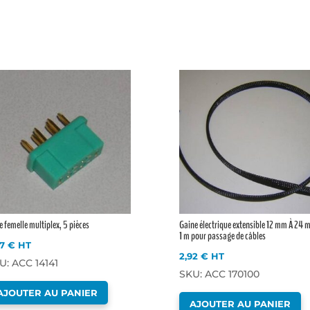
e femelle multiplex, 5 pièces
Gaine électrique extensible 12 mm À 24 
1 m pour passage de câbles
67
€
HT
2,92
€
HT
U: ACC 14141
SKU: ACC 170100
AJOUTER AU PANIER
AJOUTER AU PANIER