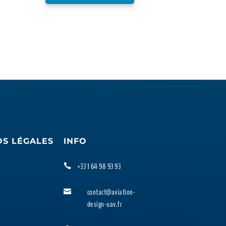
OS LÉGALES
INFO
+33 1 64 98 93 93

contact@aviation-

design-uav.fr