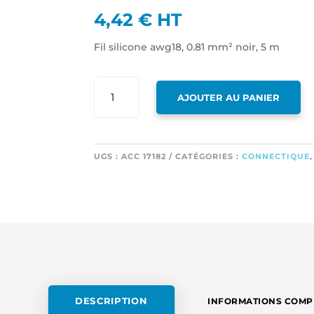
4,42
€
HT
Fil silicone awg18, 0.81 mm² noir, 5 m
QUANTITÉ
AJOUTER AU PANIER
DE
FIL
SILICONE
AWG18,
UGS :
ACC 17182
CATÉGORIES :
CONNECTIQUE
0.81 MM²
NOIR,
5
M
DESCRIPTION
INFORMATIONS COMP