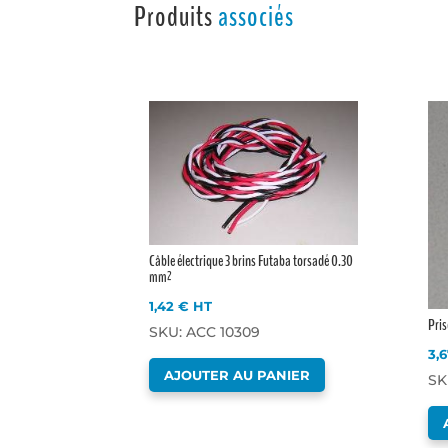
Produits
associés
Câble électrique 3 brins Futaba torsadé 0.30
mm²
1,42
€
HT
Pris
SKU: ACC 10309
3,
AJOUTER AU PANIER
SK