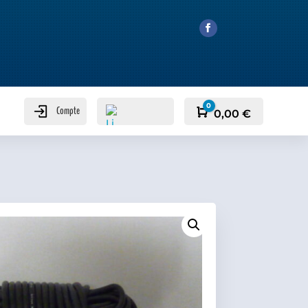
0
Compte
Panier
0,00
€