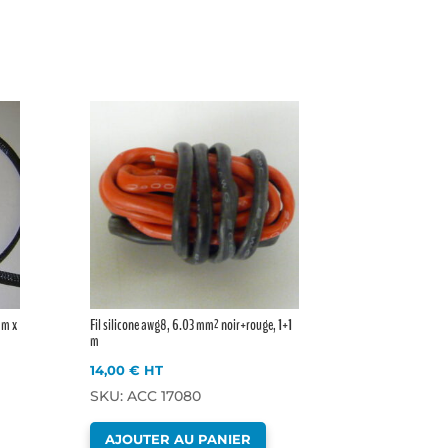
mm x
Fil silicone awg8, 6.03 mm² noir+rouge, 1+1
m
14,00
€
HT
SKU: ACC 17080
AJOUTER AU PANIER