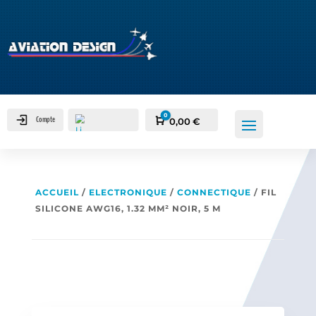
0
Compte
Panier
0,00
€
ACCUEIL
/
ELECTRONIQUE
/
CONNECTIQUE
/ FIL
SILICONE AWG16, 1.32 MM² NOIR, 5 M