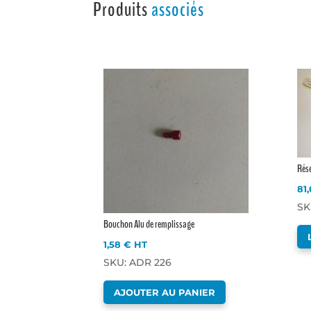
Produits
associés
Rése
81
SK
Bouchon Alu de remplissage
1,58
€
HT
SKU: ADR 226
AJOUTER AU PANIER