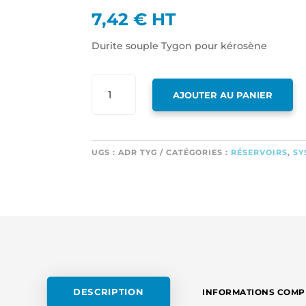
7,42
€
HT
Durite souple Tygon pour kérosène
QUANTITÉ
AJOUTER AU PANIER
DE
DURITE
SOUPLE
TYGON
UGS :
ADR TYG
CATÉGORIES :
RÉSERVOIRS
,
SY
POUR
KÉROSÈNE
3,2
MM
INT
/
6,4
MM
EX
DESCRIPTION
INFORMATIONS COMP