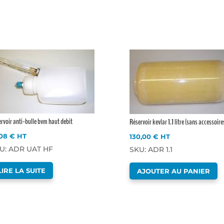
rvoir anti-bulle bvm haut debit
Réservoir kevlar 1.1 litre (sans accessoire
,08
€
HT
130,00
€
HT
U: ADR UAT HF
SKU: ADR 1.1
LIRE LA SUITE
AJOUTER AU PANIER