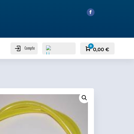
0
Compte
Panier
0,00
€