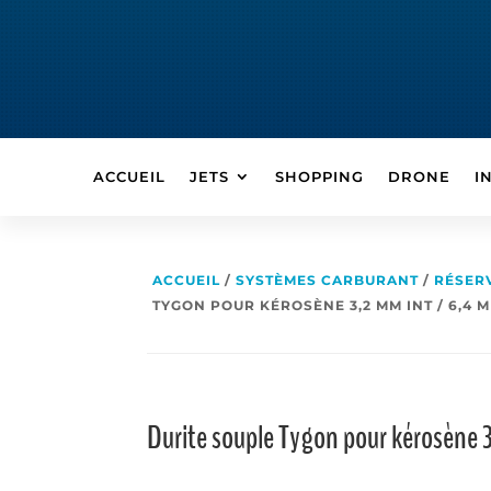
ACCUEIL
JETS
SHOPPING
DRONE
I
ACCUEIL
/
SYSTÈMES CARBURANT
/
RÉSER
TYGON POUR KÉROSÈNE 3,2 MM INT / 6,4 
Durite souple Tygon pour kérosène 