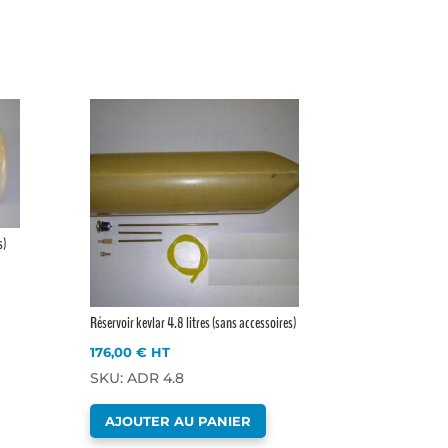
s)
Réservoir kevlar 4.8 litres (sans accessoires)
176,00
€
HT
SKU: ADR 4.8
AJOUTER AU PANIER