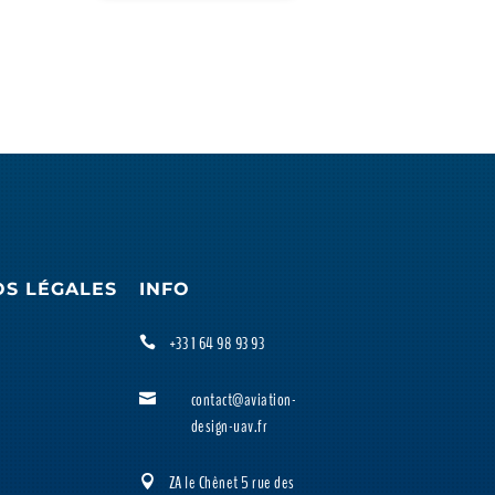
OS LÉGALES
INFO
+33 1 64 98 93 93

contact@aviation-

design-uav.fr
ZA le Chênet 5 rue des
