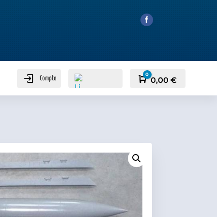
0
Compte
Panier
0,00
€