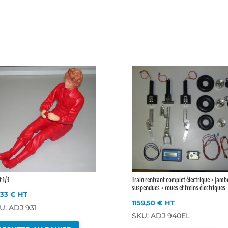
t 1/3
Train rentrant complet électrique + jamb
suspendues + roues et freins électriques
,33
€
HT
1159,50
€
HT
U: ADJ 931
SKU: ADJ 940EL