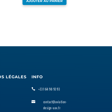
AJOUTER AU PANIER
OS LÉGALES
INFO
+33 1 64 98 93 93

contact@aviation-

design-uav.fr