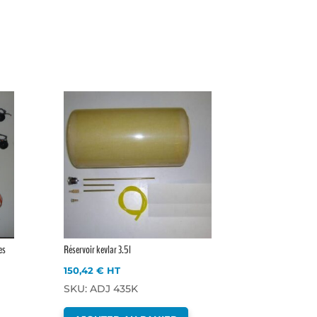
es
Réservoir kevlar 3.5l
150,42
€
HT
SKU: ADJ 435K