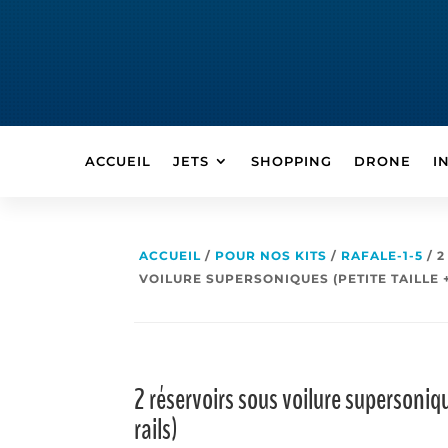
ACCUEIL
JETS
SHOPPING
DRONE
I
ACCUEIL
/
POUR NOS KITS
/
RAFALE-1-5
/ 
VOILURE SUPERSONIQUES (PETITE TAILLE +
2 réservoirs sous voilure supersoniqu
rails)