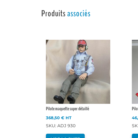
Produits
associés
Pilote maquette super détaillé
Pilo
368,50
€
HT
46
SKU: ADJ 930
SK