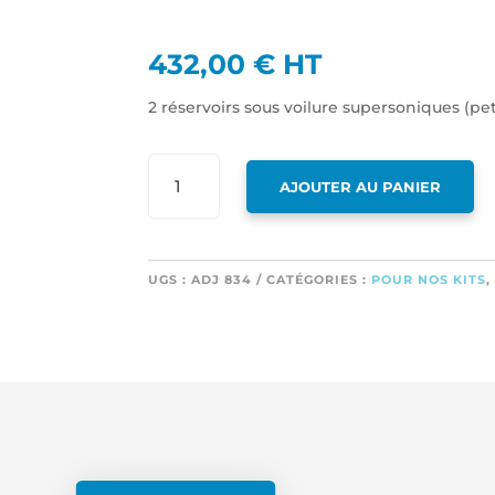
432,00
€
HT
2 réservoirs sous voilure supersoniques (petit
QUANTITÉ
AJOUTER AU PANIER
DE
2
RÉSERVOIRS
SOUS
UGS :
ADJ 834
CATÉGORIES :
POUR NOS KITS
VOILURE
SUPERSONIQUES
(PETITE
TAILLE
+
RAILS)