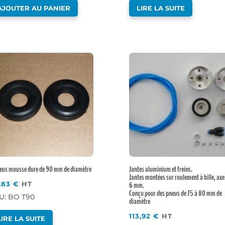
AJOUTER AU PANIER
LIRE LA SUITE
eus mousse dure de 90 mm de diamètre
Jantes aluminium et freins.
Jantes montées sur roulement à bille, axe
,83
€
HT
6 mm.
Conçu pour des pneus de 75 à 80 mm de
U: BO T90
diamètre
113,92
€
HT
LIRE LA SUITE