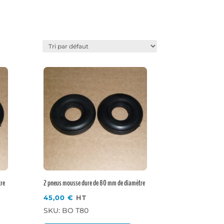
Favoris
tre
2 pneus mousse dure de 80 mm de diamètre
45,00
€
HT
SKU: BO T80