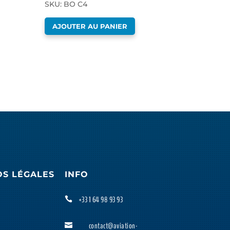
SKU: BO C4
AJOUTER AU PANIER
OS LÉGALES
INFO
+33 1 64 98 93 93

contact@aviation-
