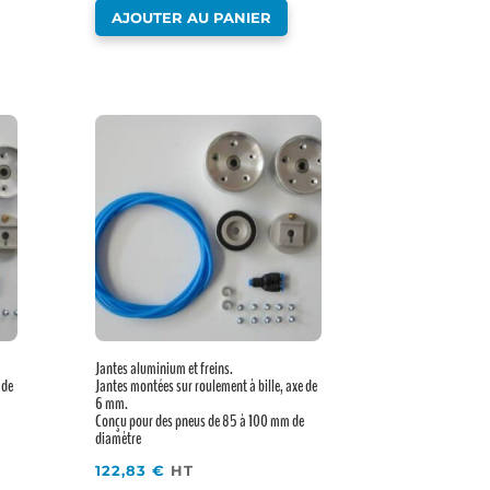
AJOUTER AU PANIER
Jantes aluminium et freins.
 de
Jantes montées sur roulement à bille, axe de
6 mm.
Conçu pour des pneus de 85 à 100 mm de
diamètre
122,83
€
HT