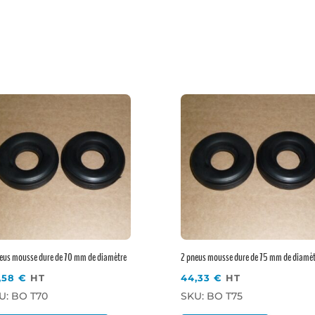
eus mousse dure de 70 mm de diamètre
2 pneus mousse dure de 75 mm de diamè
,58
€
HT
44,33
€
HT
U: BO T70
SKU: BO T75