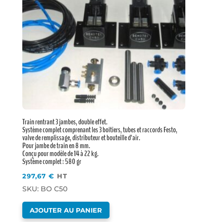
Train rentrant 3 jambes, double effet.
Système complet comprenant les 3 boîtiers, tubes et raccords Festo,
valve de remplissage, distributeur et bouteille d’air.
Pour jambe de train en 8 mm.
Conçu pour modèle de 14 à 22 kg.
Système complet : 580 gr
297,67
€
HT
SKU: BO C50
AJOUTER AU PANIER