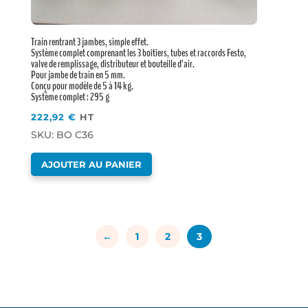
Train rentrant 3 jambes, simple effet.
Système complet comprenant les 3 boîtiers, tubes et raccords Festo,
valve de remplissage, distributeur et bouteille d’air.
Pour jambe de train en 5 mm.
Conçu pour modèle de 5 à 14 kg.
Système complet : 295 g
222,92
€
HT
SKU: BO C36
AJOUTER AU PANIER
←
1
2
3