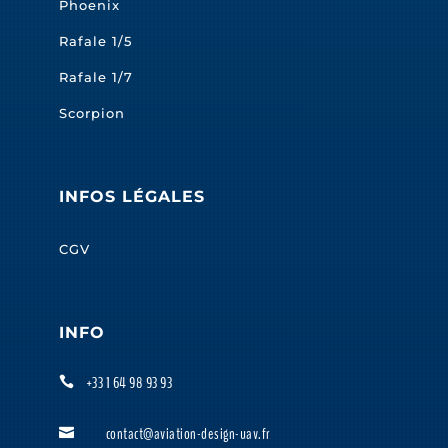
Phoenix
Rafale 1/5
Rafale 1/7
Scorpion
INFOS LÉGALES
CGV
INFO
+33 1 64 98 93 93

contact@aviation-design-uav.fr
