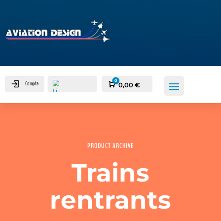
0
Compte
Panier
0,00
€
PRODUCT ARCHIVE
0
Trains
rentrants