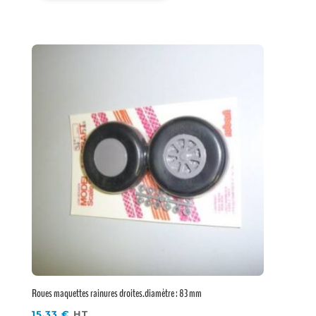
Roues maquettes rainures droites.diamètre : 83 mm
15,33
€
HT