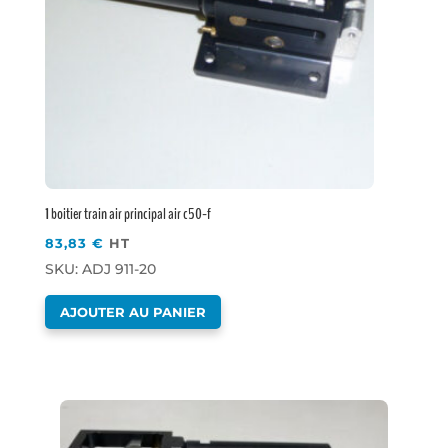
1 boitier train air principal air c50-f
83,83
€
HT
SKU: ADJ 911-20
AJOUTER AU PANIER