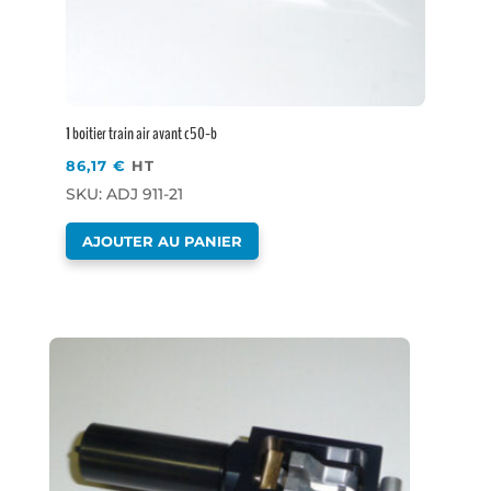
1 boitier train air avant c50-b
86,17
€
HT
SKU: ADJ 911-21
AJOUTER AU PANIER