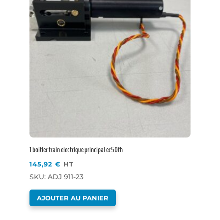
1 boitier train electrique principal ec50fh
145,92
€
HT
SKU: ADJ 911-23
AJOUTER AU PANIER