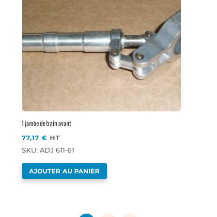
1 jambe de train avant
77,17
€
HT
SKU: ADJ 611-61
AJOUTER AU PANIER