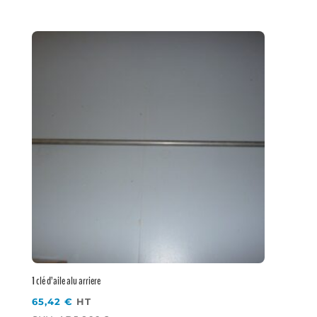
1 clé d’aile alu arriere
65,42
€
HT