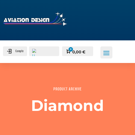
0
Compte
Panier
0,00
€
PRODUCT ARCHIVE
0
Diamond