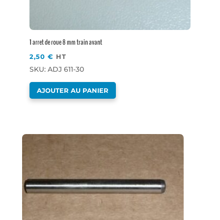
1 arret de roue 8 mm train avant
2,50
€
HT
SKU: ADJ 611-30
AJOUTER AU PANIER