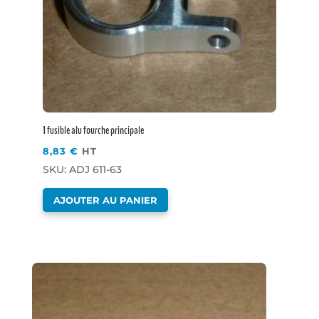
1 fusible alu fourche principale
8,83
€
HT
SKU: ADJ 611-63
AJOUTER AU PANIER