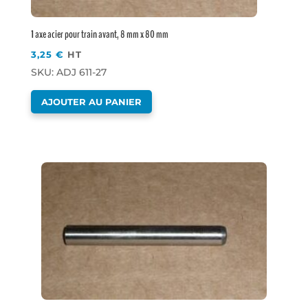
1 axe acier pour train avant, 8 mm x 80 mm
3,25
€
HT
SKU: ADJ 611-27
AJOUTER AU PANIER