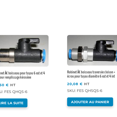
Robinet Ã€ boisseau traversée cloison +
net Ã€ boisseau pour tuyau 6 ext et 4
écrou pour tuyau diamètre 6 ext et 4 int
pour remplissage kérosène
20,08
€
HT
,50
€
HT
SKU: FES QHSQS-6
U: FES QHQS-6
AJOUTER AU PANIER
LIRE LA SUITE