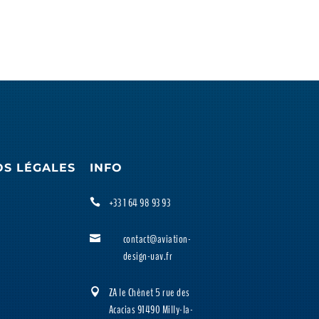
OS LÉGALES
INFO
+33 1 64 98 93 93

contact@aviation-

design-uav.fr
ZA le Chênet 5 rue des

Acacias 91490 Milly-la-