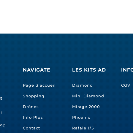
NAVIGATE
LES KITS AD
INF
Page d’accueil
Diamond
CGV
Shopping
Mini Diamond
3
Drônes
Mirage 2000
er
Info Plus
Phoenix
490
Contact
Rafale 1/5