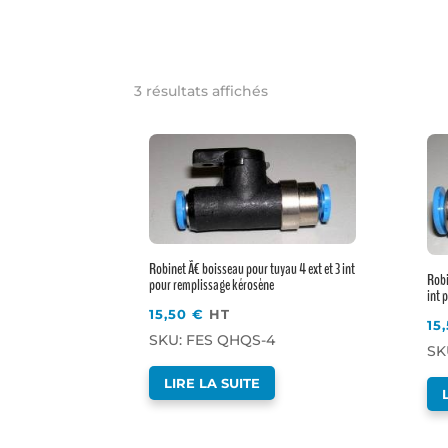
3 résultats affichés
Robinet Ã€ boisseau pour tuyau 4 ext et 3 int
Robi
pour remplissage kérosène
int 
15,50
€
HT
15
SKU: FES QHQS-4
SK
LIRE LA SUITE