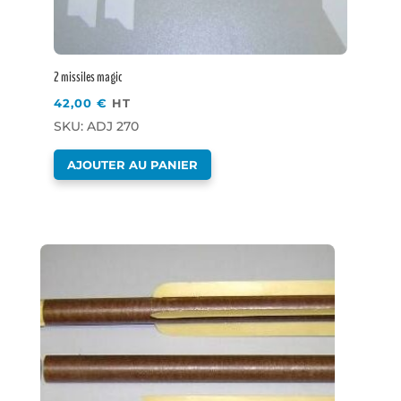
2 missiles magic
42,00
€
HT
SKU: ADJ 270
AJOUTER AU PANIER