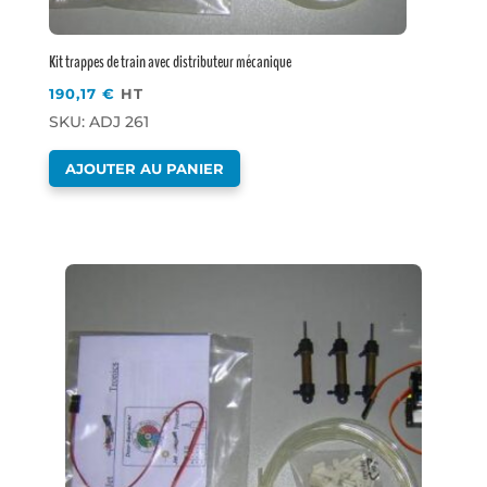
Kit trappes de train avec distributeur mécanique
190,17
€
HT
SKU: ADJ 261
AJOUTER AU PANIER