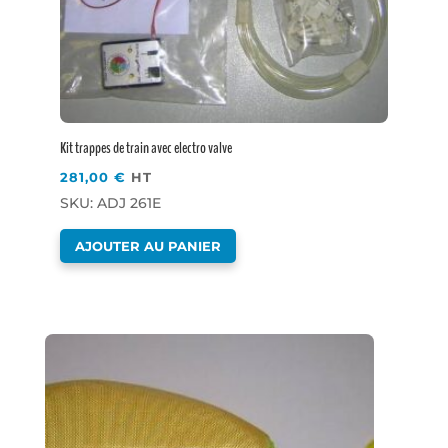
Kit trappes de train avec electro valve
281,00
€
HT
SKU: ADJ 261E
AJOUTER AU PANIER