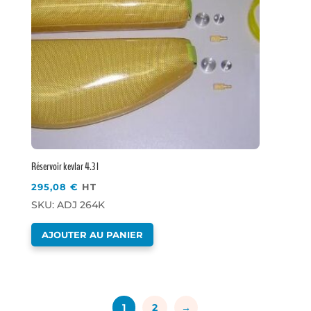
Réservoir kevlar 4.3 l
295,08
€
HT
SKU: ADJ 264K
AJOUTER AU PANIER
1
2
→