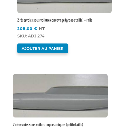
2 réservoirs sous voilure convoyage (grosse taille) + rails
208,00
€
HT
SKU: ADJ 274
AJOUTER AU PANIER
2 réservoirs sous voilure supersoniques (petite taille)