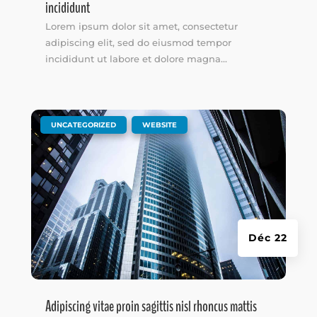
incididunt
Lorem ipsum dolor sit amet, consectetur
adipiscing elit, sed do eiusmod tempor
incididunt ut labore et dolore magna...
|
,
UNCATEGORIZED
WEBSITE
Déc 22
Adipiscing vitae proin sagittis nisl rhoncus mattis