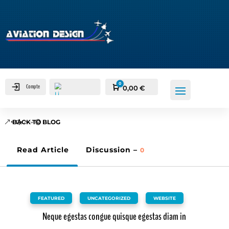
0
Compte
Panier
0,00
€
BACK TO BLOG
Read Article
Discussion –
0
FEATURED
,
UNCATEGORIZED
,
WEBSITE
Neque egestas congue quisque egestas diam in